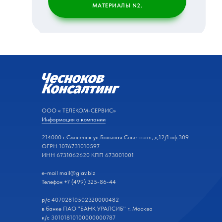
МАТЕРИАЛЫ N1.
МАТЕРИАЛЫ N2.
ООО « ТЕЛЕКОМ-СЕРВИС»
Информация
о компании
214000 г.Смоленск ул.Большая Советская, д.12/1 оф.309
ОГРН 1076731010597
ИНН 6731062620 КПП 673001001
e-mail mail@glav.biz
Телефон +7 (499) 325-86-44
р/с 40702810502320000482
в банке ПАО "БАНК УРАЛСИБ" г. Москва
к/с 30101810100000000787