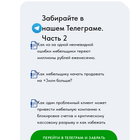
Забирайте в
Забирайте в
нашем Телеграме
нашем Телеграме.
Часть 2
ВНИМАНИЕ. 10 фатальных ошибок
Как из-за одной неочевидной
в рекламе кухонь.
ошибки мебельщики теряют
Это должен знать каждый мебельщик
миллионы рублей ежемесячно.
Видео экскурсия в компанию по
Как мебельщику начать продавать
продаже кухонь,
на +3млн больше?
должностные инструкции и чек-листы
Что будет с рекламой кухонь в
Как один проблемный клиент может
2025.
Что делать
привести мебельную компанию к
Как работать с дизайнерами интерьеров.
блокировке счетов и критическому
кассовому разрыву и как избежать
ПЕРЕЙТИ В ТЕЛЕГРАМ И ЗАБРАТЬ
ПЕРЕЙТИ В ТЕЛЕГРАМ И ЗАБРАТЬ